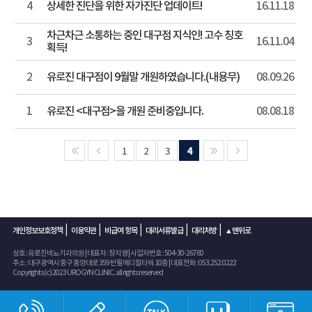
4
상세한 진단을 위한 자가진단 업데이트!
16.11.18
차근차근 소통하는 중인 대구점 지식인! 고수 칭호
3
16.11.04
획득!
2
유로진 대구점이 9월말 개원하였습니다.(내용무)
08.09.26
1
유로진 <대구점>을 개원 준비중입니다.
08.08.18
1
2
3
4
|
|
|
|
|
개인정보보호정책
이용약관
비급여 항목
대리서류발급
대리처방
▲맨위로
상호 : 유로진비뇨기과의원 | 대표자 : 장지영 | 사업자번호 : 504-30-26760
주소 : 대구광역시 중구 중앙대로 359 반월메디컬타워 10층 | 대표전화 : 053.252.0222
Copyrights (c) 2023 UROGYN CLINIC. all rights reserved