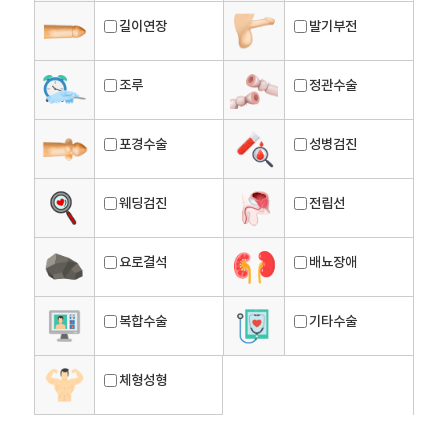
길이연장
발기부전
조루
정관수술
포경수술
성병검진
웨딩검진
전립선
요로결석
배뇨장애
복합수술
기타수술
체형성형