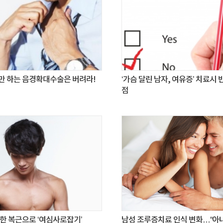
만 하는 음경확대수술은 버려라!
‘가슴 달린 남자, 여유증’ 치료시
점
한 복근으로 ‘여심사로잡기’
남성 조루증치료 인식 변화…“아