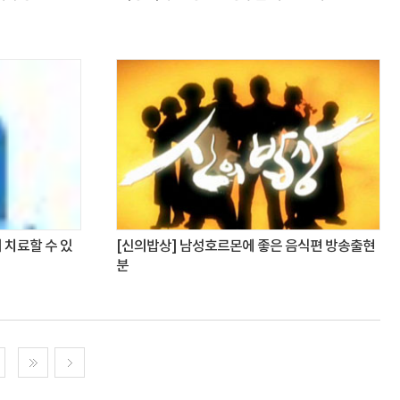
 치료할 수 있
[신의밥상] 남성호르몬에 좋은 음식편 방송출현
분