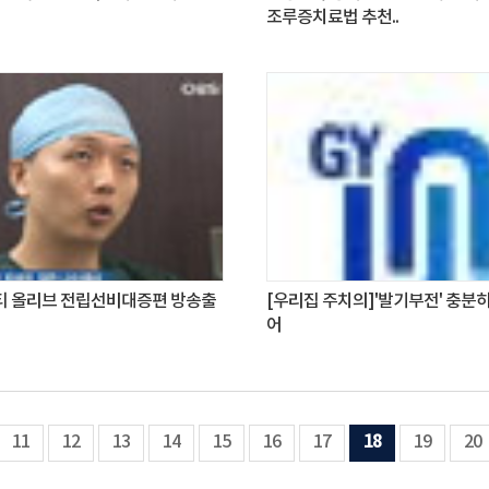
조루증치료법 추천..
 올리브 전립선비대증편 방송출
[우리집 주치의]'발기부전' 충분히
어
11
12
13
14
15
16
17
18
19
20