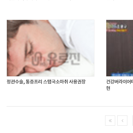
정관수술, 통증프리 스탭국소마취 사용권장
건강버라이어티
현